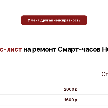
У меня другая неисправность
с-лист
на ремонт Смарт-часов H
Ст
2000 р
1600 р