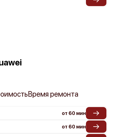
uawei
оимость
Время ремонта
от 60 мин
от 60 мин