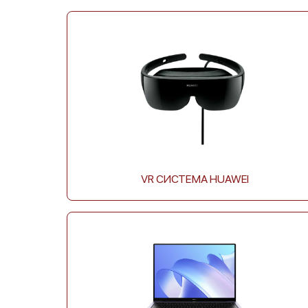
Huawei WATCH GT 2
Huawei WATCH GT 42mm
Latona 46 mm
VR СИСТЕМА HUAWEI
Huawei Watch 2
Huawei Watch