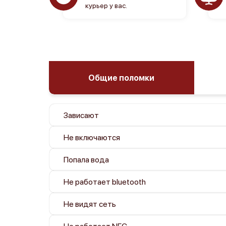
курьер у вас.
Общие поломки
Зависают
Не включаются
Попала вода
Не работает bluetooth
Не видят сеть