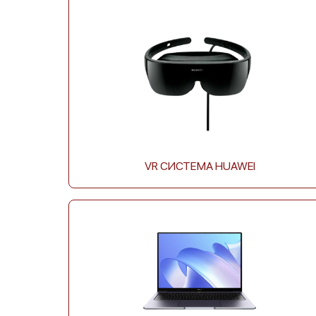
Huawei MatePad Pro 10.8
Huawei MatePad Pro
VR СИСТЕМА HUAWEI
Huawei MediaPad T3 10
Huawei MediaPad T3