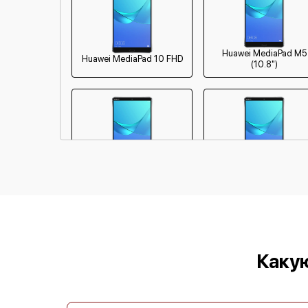
Huawei MediaPad M5
Huawei MediaPad 10 FHD
(10.8")
Huawei MatePad Pro 12.6
Huawei MatePad Pro 1
Каку
Huawei MatePad T8 Kids
Huawei MatePad T8
Edition