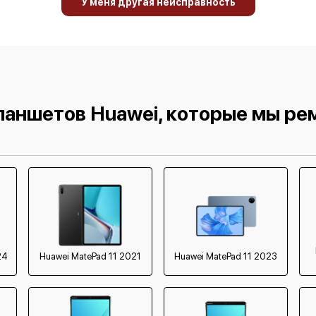
У меня другая неисправность
1200 р
500 р
750 р
ланшетов Huawei, которые мы ре
24
Huawei MatePad 11 2021
Huawei MatePad 11 2023