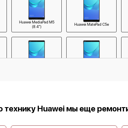
Huawei MediaPad M5
Huawei MatePad C5e
(8.4")
1
Huawei MatePad Pro 12.2
Huawei MatePad Pro 13.2
H
ю технику Huawei мы еще ремонт
H
Huawei MatePad T10s
Huawei Matepad T10 Wifi