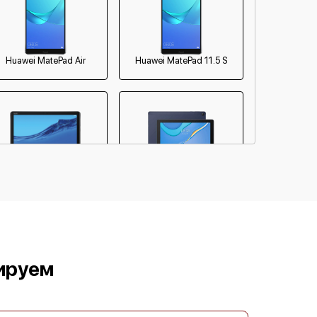
Huawei MatePad Air
Huawei MatePad 11.5 S
uawei MediaPad M5 Lite
Huawei MatePad T9.7
ируем
uawei MatePad T10 Kids
Huawei MatePad T10
Edition