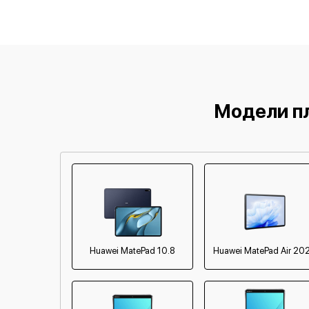
Замена платы управления
(мат.платы, мейн платы)
Замена Wi-Fi
Ремонт кнопки
Модели п
Huawei MatePad 10.8
Huawei MatePad Air 20