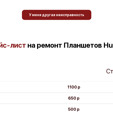
У меня другая неисправность
йс-лист
на ремонт Планшетов Hu
Ст
1100 р
650 р
500 р